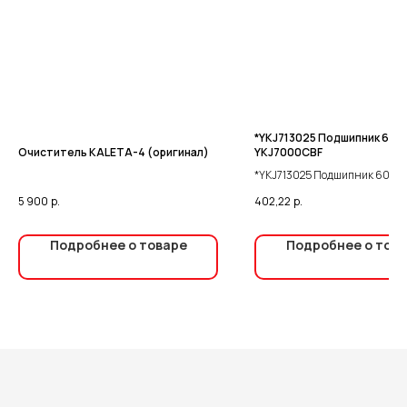
*YKJ713025 Подшипник 6001
Очиститель KALETA-4 (оригинал)
YKJ7000CBF
*YKJ713025 Подшипник 6001-
YKJ7000CBF
5 900
р.
402,22
р.
Подробнее о товаре
Подробнее о тов