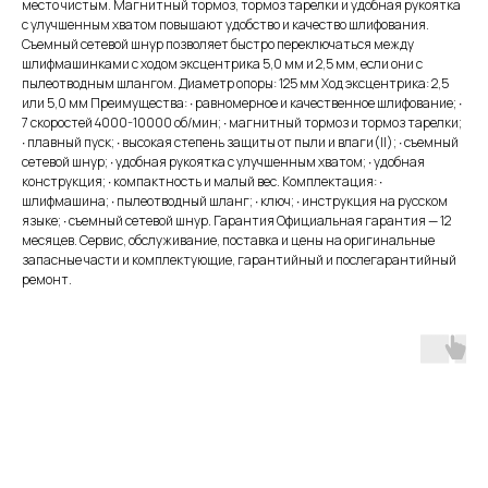
место чистым. Магнитный тормоз, тормоз тарелки и удобная рукоятка
с улучшенным хватом повышают удобство и качество шлифования.
Съемный сетевой шнур позволяет быстро переключаться между
шлифмашинками с ходом эксцентрика 5,0 мм и 2,5 мм, если они с
пылеотводным шлангом. Диаметр опоры: 125 мм Ход эксцентрика: 2,5
или 5,0 мм Преимущества: ∙ равномерное и качественное шлифование; ∙
7 скоростей 4000-10000 об/мин; ∙ магнитный тормоз и тормоз тарелки;
∙ плавный пуск; ∙ высокая степень защиты от пыли и влаги(II); ∙ съемный
сетевой шнур; ∙ удобная рукоятка с улучшенным хватом; ∙ удобная
конструкция; ∙ компактность и малый вес. Комплектация: ∙
шлифмашина; ∙ пылеотводный шланг; ∙ ключ; ∙ инструкция на русском
языке; ∙ съемный сетевой шнур. Гарантия Официальная гарантия — 12
месяцев. Сервис, обслуживание, поставка и цены на оригинальные
запасные части и комплектующие, гарантийный и послегарантийный
ремонт.