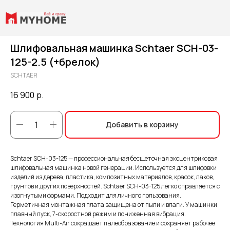
Шлифовальная машинка Schtaer SCH-03-
125-2.5 (+брелок)
SCHTAER
16 900
р.
Добавить в корзину
Schtaer SCH-03-125 — профессиональная бесщеточная эксцентриковая
шлифовальная машинка новой генерации. Используется для шлифовки
изделий из дерева, пластика, композитных материалов, красок, лаков,
грунтов и других поверхностей. Schtaer SCH-03-125 легко справляется с
изогнутыми формами. Подходит для личного пользования.
Герметичная монтажная плата защищена от пыли и влаги. У машинки
плавный пуск, 7-скоростной режим и пониженная вибрация.
Технология Multi-Air сокращает пылеобразование и сохраняет рабочее