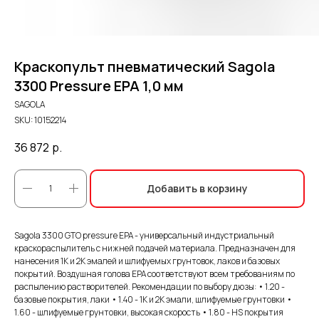
Краскопульт пневматический Sagola
3300 Pressure EPA 1,0 мм
SAGOLA
SKU:
10152214
36 872
р.
Добавить в корзину
Sagola 3300 GTO pressure EPA - универсальный индустриальный
краскораспылитель с нижней подачей материала. Предназначен для
нанесения 1К и 2К эмалей и шлифуемых грунтовок, лаков и базовых
покрытий. Воздушная голова EPA соответствуют всем требованиям по
распылению растворителей. Рекомендации по выбору дюзы: • 1.20 -
базовые покрытия, лаки • 1.40 - 1К и 2К эмали, шлифуемые грунтовки •
1.60 - шлифуемые грунтовки, высокая скорость • 1.80 - HS покрытия