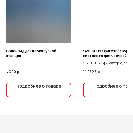
Соленоид для штукатурной
*49000093 фиксатор курка
станции
пистолета для моечной м
compact 220
*49000093 фиксатор курка п
для моечной машины compact
4 900
р.
14 052,5
р.
Подробнее о товаре
Подробнее о тов