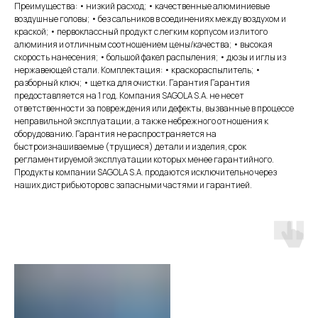
Преимущества: • низкий расход; • качественные алюминиевые
воздушные головы; • без сальников в соединениях между воздухом и
краской; • первоклассный продукт с легким корпусом из литого
алюминия и отличным соотношением цены/качества; • высокая
скорость нанесения; • большой факел распыления; • дюзы и иглы из
нержавеющей стали. Комплектация: • краскораспылитель; •
разборный ключ; • щетка для очистки. Гарантия Гарантия
предоставляется на 1 год. Компания SAGOLA S.A. не несет
ответственности за повреждения или дефекты, вызванные в процессе
неправильной эксплуатации, а также небрежного отношения к
оборудованию. Гарантия не распространяется на
быстроизнашиваемые (трущиеся) детали и изделия, срок
регламентируемой эксплуатации которых менее гарантийного.
Продукты компании SAGOLA S.A. продаются исключительно через
наших дистрибьюторов с запасными частями и гарантией.