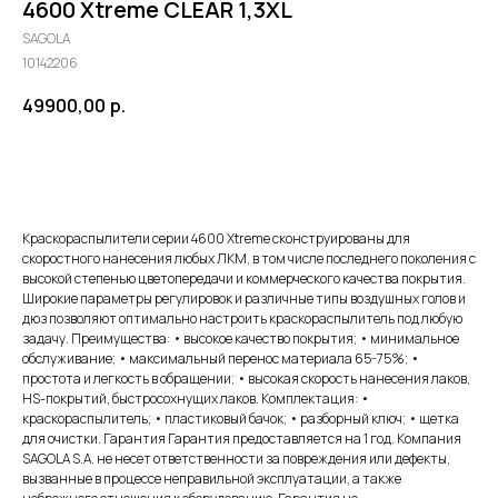
4600 Xtreme CLEAR 1,3XL
SAGOLA
10142206
49900,00
р.
Добавить в корзину
Краскораспылители серии 4600 Xtreme сконструированы для
скоростного нанесения любых ЛКМ, в том числе последнего поколения с
высокой степенью цветопередачи и коммерческого качества покрытия.
Широкие параметры регулировок и различные типы воздушных голов и
дюз позволяют оптимально настроить краскораспылитель под любую
задачу. Преимущества: • высокое качество покрытия; • минимальное
обслуживание; • максимальный перенос материала 65-75%; •
простота и легкость в обращении; • высокая скорость нанесения лаков,
HS-покрытий, быстросохнущих лаков. Комплектация: •
краскораспылитель; • пластиковый бачок; • разборный ключ; • щетка
для очистки. Гарантия Гарантия предоставляется на 1 год. Компания
SAGOLA S.A. не несет ответственности за повреждения или дефекты,
вызванные в процессе неправильной эксплуатации, а также