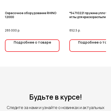
Окрасочное оборудование RHINO
*54710221 пружина уплотн
12000
иглы для краскораспылите
SAGOLA V4000 8,3X23X1,3
285 000
р.
852,5
р.
Подробнее о товаре
Подробнее о тов
Будьте в курсе!
Следите за нами и узнайте о новинках и актуальных