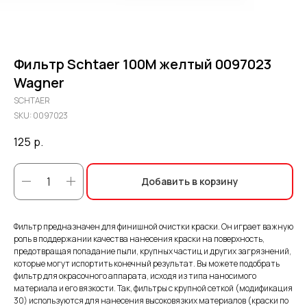
Фильтр Schtaer 100М желтый 0097023
Wagner
SCHTAER
SKU:
0097023
125
р.
Добавить в корзину
Фильтр предназначен для финишной очистки краски. Он играет важную
роль в поддержании качества нанесения краски на поверхность,
предотвращая попадание пыли, крупных частиц и других загрязнений,
которые могут испортить конечный результат. Вы можете подобрать
фильтр для окрасочного аппарата, исходя из типа наносимого
материала и его вязкости. Так, фильтры с крупной сеткой (модификация
30) используются для нанесения высоковязких материалов (краски по