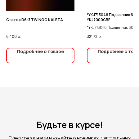
*YKJ713046 Подшипник 608 
Статор D6-3 TWINGO KALETA
YKJ7000CBF
*YKJ713046 Подшипник 608 
YKJ7000CBF
6 400
р.
321,72
р.
Подробнее о товаре
Подробнее о тов
Будьте в курсе!
Следите за нами и узнайте о новинках и актуальных