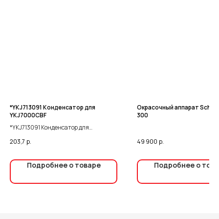
*YKJ713091 Конденсатор для
Окрасочный аппарат Schtae
YKJ7000CBF
300
*YKJ713091 Конденсатор для
YKJ7000CBF
203,7
р.
49 900
р.
Подробнее о товаре
Подробнее о тов