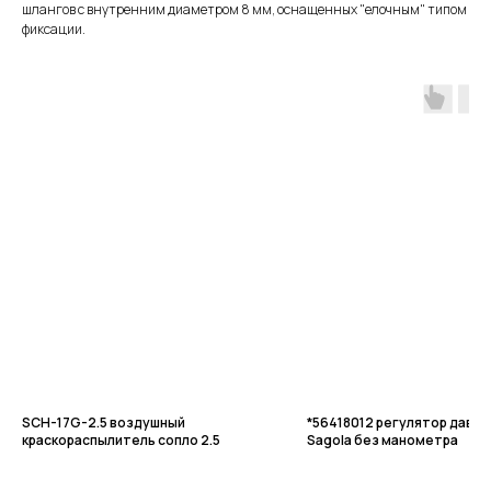
шлангов с внутренним диаметром 8 мм, оснащенных "елочным" типом
фиксации.
SCH-17G-2.5 воздушный
*56418012 регулятор давле
краскораспылитель сопло 2.5
Sagola без манометра