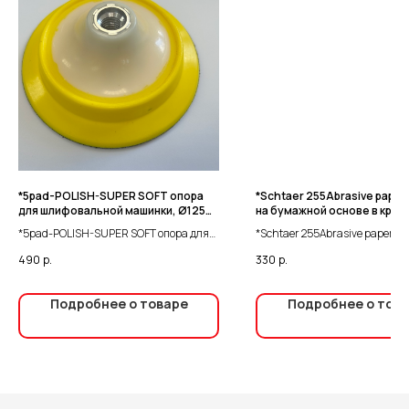
*5pad-POLISH-SUPER SOFT опора
*Schtaer 255Abrasive paper
для шлифовальной машинки, Ø125
на бумажной основе в круга
мм, M14, VELCRO
D=150 Р120 (набор 10шт)
*5pad-POLISH-SUPER SOFT опора для
*Schtaer 255Abrasive paper а
шлифовальной машинки, Ø125 мм, M14,
бумажной основе в кругах 15о
490
р.
330
р.
VELCRO
Р120 (набор 10шт)
Подробнее о товаре
Подробнее о тов