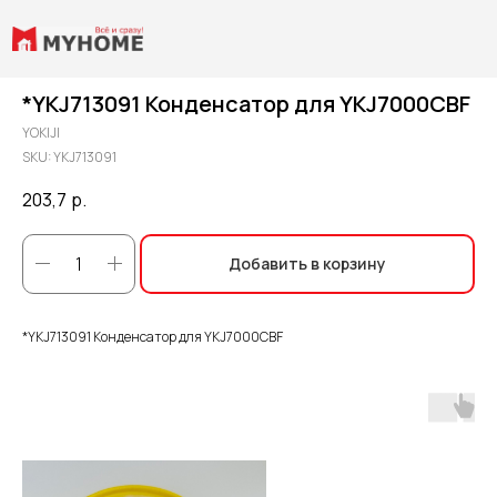
*YKJ713091 Конденсатор для YKJ7000CBF
YOKIJI
SKU:
YKJ713091
203,7
р.
Добавить в корзину
*YKJ713091 Конденсатор для YKJ7000CBF