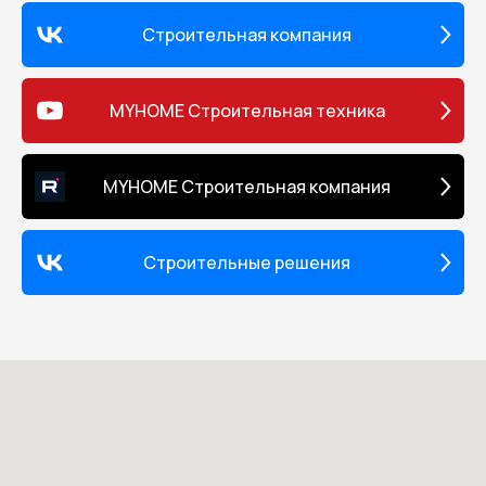
на ножках; • шланг заборник 
фильтром; • шланг высокого 
Строительная компания
• пистолет для безвоздушной
покраски; • сопло безвоздушн
(форсунка, дюза); • масло дл
MYHOME Строительная техника
поршня. Гарантия Все окрасо
оборудование проверяется в
заводе-изготовителе. На все
окрасочное оборудование
MYHOME Строительная компания
предоставляется гарантия н
отсутствие заводского брака 
месяцев. Обеспечивается
гарантийный и послегарант
Строительные решения
ремонт, а также поставка за
частей и комплектующих.