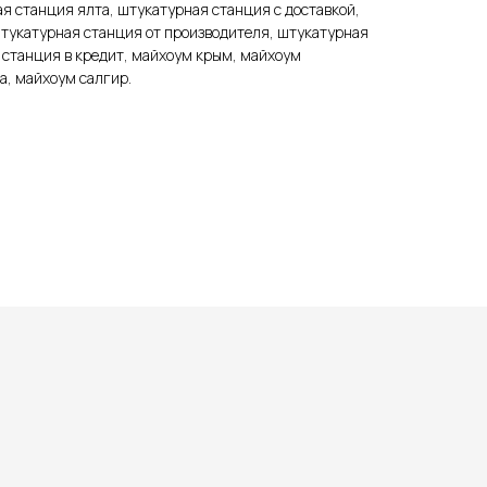
я станция ялта, штукатурная станция с доставкой,
штукатурная станция от производителя, штукатурная
 станция в кредит, майхоум крым, майхоум
а, майхоум салгир.