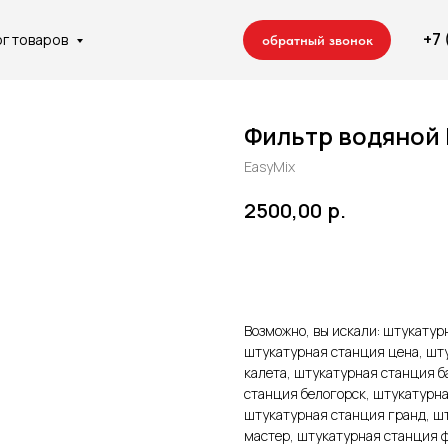
+7
ог товаров
обратный звонок
Фильтр водяной 
EasyMix
р.
2500,00
 компании
Отделочные работы
Сотрудничество
Контакты
Добавить в корзину
Ремонт квартир
Строительство домов
Возможно, вы искали: штукатур
штукатурная станция цена, шт
калета, штукатурная станция б
станция белогорск, штукатурна
штукатурная станция гранд, ш
мастер, штукатурная станция 