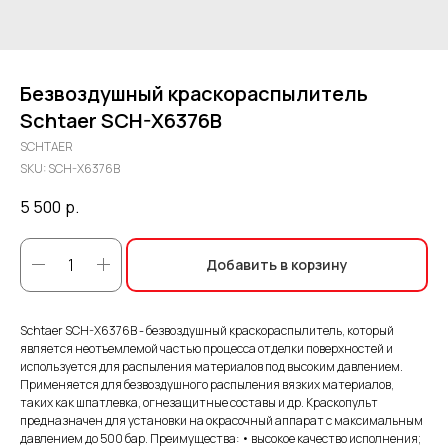
Безвоздушный краскораспылитель
Schtaer SCH-X6376B
SCHTAER
SKU:
SCH-X6376B
5 500
р.
Добавить в корзину
Schtaer SCH-X6376B - безвоздушный краскораспылитель, который
является неотъемлемой частью процесса отделки поверхностей и
используется для распыления материалов под высоким давлением.
Применяется для безвоздушного распыления вязких материалов,
таких как шпатлевка, огнезащитные составы и др. Краскопульт
предназначен для установки на окрасочный аппарат с максимальным
давлением до 500 бар. Преимущества: • высокое качество исполнения;