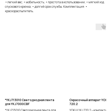
• легкий вес; • мобильность; • простота в использовании; • мягкий ход
спускового крючка; • долгий срок службы. Комплектация: •
краскораспылитель.
*YKJ713010 Светодиодная лента
Окрасочный аппарат YOKIJI
для YKJ7000CBF
720.2
*YKJ713010 Светодиодная лента для
YOKIJI YKJ 720.2 – компактны