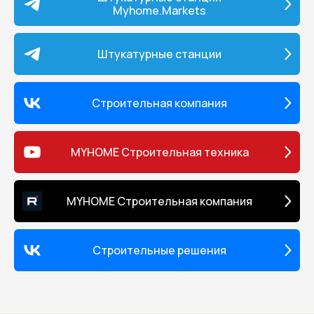
Myhome.Markets
наращивания шланга до 45 м
компактность и малый вес - н
дополнительного транспорт
перевозки; • дополнительны
Штукатурные станции
для краски на корпусе аппар
предохраняет сопло от часто
засорения при распылении "
материала; • возможность р
Строительная компания
температуре окружающей ср
+10 С; • может применяться 
распыления двухкомпонент
красок со сроком жизни от 1 ч
MYHOME Строительная техника
Комплект поставки оборудов
покрасочных работ: • окрасо
аппарат с электрическим дв
MYHOME Строительная компания
на ножках; • шланг высокого
15 метров; • краскопульт
безвоздушного распыления; •
реверсивное безвоздушное; •
Строительные решения
для смазки штока поршня 125 
инструкция на русском языке
Гарантия Все окрасочное
оборудование YOKIJI проверя
вручную на заводе-изготовит