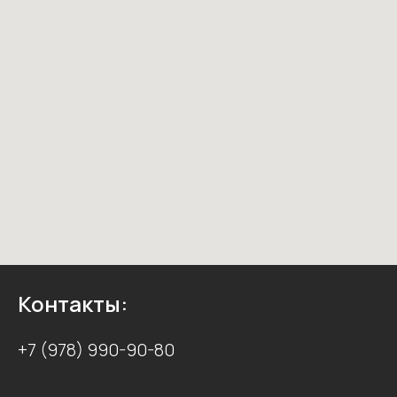
все окрасочное оборудование
предоставляется гарантия н
отсутствие заводского брака 
месяцев. Обеспечивается
гарантийный и послегарант
ремонт, а также поставка за
частей и комплектующих.
Контакты:
+7 (978) 990-90-80