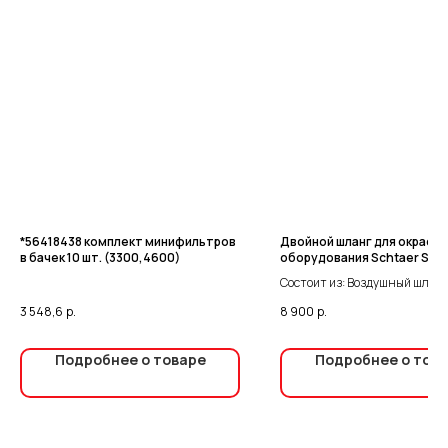
*56418438 комплект минифильтров
Двойной шланг для окрасо
в бачек 10 шт. (3300,4600)
оборудования Schtaer SCH
15м
Состоит из: Воздушный шланг
материал: полиуретан; фитти
3 548,6
р.
8 900
р.
NPSM (F) Материальный шлан
мм, материал: полиуретан+н
фиттинг 3/8" NPSM (F)
Подробнее о товаре
Подробнее о тов