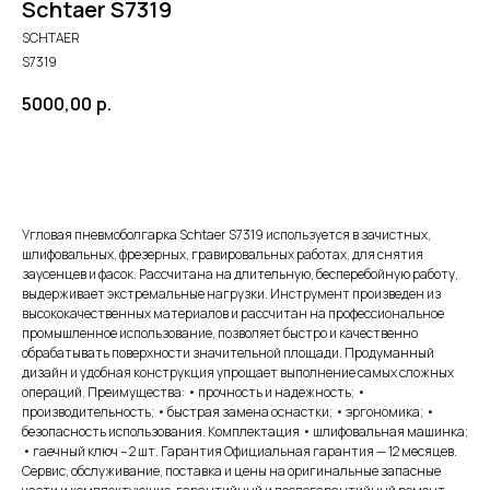
Schtaer S7319
SCHTAER
S7319
5000,00
р.
Добавить в корзину
Угловая пневмоболгарка Schtaer S7319 используется в зачистных,
шлифовальных, фрезерных, гравировальных работах, для снятия
заусенцев и фасок. Рассчитана на длительную, бесперебойную работу,
выдерживает экстремальные нагрузки. Инструмент произведен из
высококачественных материалов и рассчитан на профессиональное
промышленное использование, позволяет быстро и качественно
обрабатывать поверхности значительной площади. Продуманный
дизайн и удобная конструкция упрощает выполнение самых сложных
операций. Преимущества: • прочность и надежность; •
производительность; • быстрая замена оснастки; • эргономика; •
безопасность использования. Комплектация • шлифовальная машинка;
• гаечный ключ – 2 шт. Гарантия Официальная гарантия — 12 месяцев.
Сервис, обслуживание, поставка и цены на оригинальные запасные