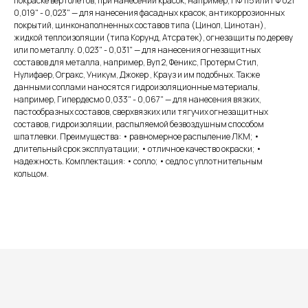
покраске вертолетов, при нанесении красок, например, ПФ 115 или ГФ 021
0,019" - 0,023" — для нанесения фасадных красок, антикоррозионных
покрытий, цинконаполненных составов типа (Цинол, Цинотан),
жидкой теплоизоляции (типа Корунд, Атсратек), огнезащиты по дереву
или по металлу. 0,023" - 0,031" — для нанесения огнезащитных
составов для металла, например, Вуп 2, Феникс, Протерм Стил,
Нулифаер, Огракс, Уникум, Джокер , Крауз и им подобных. Также
данными соплами наносятся гидроизоляционные материалы,
например, Гипердесмо 0,033" - 0,067" — для нанесения вязких,
пастообразных составов, сверхвязких или тягучих огнезащитных
составов, гидроизоляции, распыляемой безвоздушным способом
шпатлевки. Преимущества: • равномерное распыление ЛКМ; •
длительный срок эксплуатации; • отличное качество окраски; •
надежность. Комплектация: • сопло; • седло с уплотнительным
кольцом.