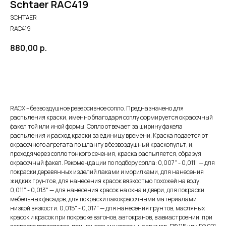
Schtaer RAC419
SCHTAER
RAC419
880,00
р.
Добавить в корзину
RACX – безвоздушное реверсивное сопло. Предназначено для
распыления краски, именно благодаря соплу формируется окрасочный
факел той или иной формы. Сопло отвечает за ширину факела
распыления и расход краски за единицу времени. Краска подается от
окрасочного агрегата по шлангу в безвоздушный краскопульт, и,
проходя через сопло тонкого сечения, краска распыляется, образуя
окрасочный факел. Рекомендации по подбору сопла: 0,007" - 0,011" — для
покраски деревянных изделий лаками и морилками, для нанесения
жидких грунтов, для нанесения красок вязкостью похожей на воду.
0,011" - 0,013" — для нанесения красок на окна и двери, для покраски
мебельных фасадов, для покраски лакокрасочными материалами
низкой вязкости. 0,015" - 0,017" — для нанесения грунтов, масляных
красок и красок при покраске вагонов, автокранов, в авиастроении, при