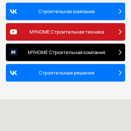
регламентируемой эксплуатации
которых менее гарантийного.
Строительная компания
Продукты компании SAGOLA S.A.
продаются исключительно через
наших дистрибьюторов с запасными
частями и гарантией.
MYHOME Строительная техника
MYHOME Строительная компания
Строительные решения