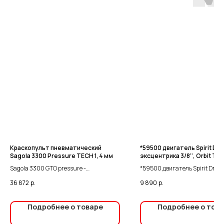
Краскопульт пневматический
*59500 двигатель Spirit Dro
Sagola 3300 Pressure TECH 1,4 мм
эксцентрика 3/8'', Orbit Typ
Sagola 3300 GTO pressure -
*59500 двигатель Spirit Drop-
универсальный индустриальный
эксцентрика 3/8'', Orbit Type 
36 872
р.
9 890
р.
краскораспылитель с нижней подачей
материала. Предназначен для
нанесения 1К и 2К эмалей и шлифуемых
Подробнее о товаре
Подробнее о тов
грунтовок, лаков и базовых покрытий.
Sagola 3300 GTO pressure с головой