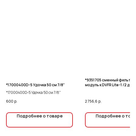
*9351705 сменный фильтр
*17000400D-5 Удочка 50 см 7/8"
модуль к DVFR Lite-1 /2 до 5
*17000400D-5 Удочка 50 см 7/8"
600
р.
2 756,6
р.
Подробнее о товаре
Подробнее о тов