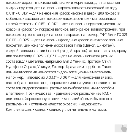
покраски деревянных изделий лаками и морилками, для нанесения
жидких грунтов, для нанесения красок вязкостью похожей на воду.
0,011" - 0,013" — для нанесения красок на окна и двери, для покраски
мебельных фасадов, для покраски лакокрасочными материалами
низкой вязкости. 0,015" - 0,017" — для нанесения грунтов, масляных
красок и красок при покраске вагонов, автокранов, в авиастроении, при
покраске вертолетов, при нанесении красок, например, ПФ 115 или ГФ 021
0,019" - 0,023" — для нанесения фасадных красок, антикоррозионных
покрытий, цинконаполненных составов типа (Цинол, Цинотан),
жидкой теплоизоляции (типа Корунд, Атсратек), огнезащиты по дереву
или по металлу. 0,023" - 0,031" — для нанесения огнезащитных
составов для металла, например, Вуп 2, Феникс, Протерм Стил,
Нулифаер, Огракс, Уникум, Джокер , Крауз и им подобных. Также
данными соплами наносятся гидроизоляционные материалы,
например, Гипердесмо 0,033" - 0,067" — для нанесения вязких,
пастообразных составов, сверхвязких или тягучих огнезащитных
составов, гидроизоляции, распыляемой безвоздушным способом
шпатлевки. Преимущества: • равномерное распыление ЛКМ; •
длительный срок эксплуатации; • меньший объем избыточного
распыления; • отличное качество окраски; • надежность.
Комплектация: • сопло; • седло с уплотнительным кольцом.