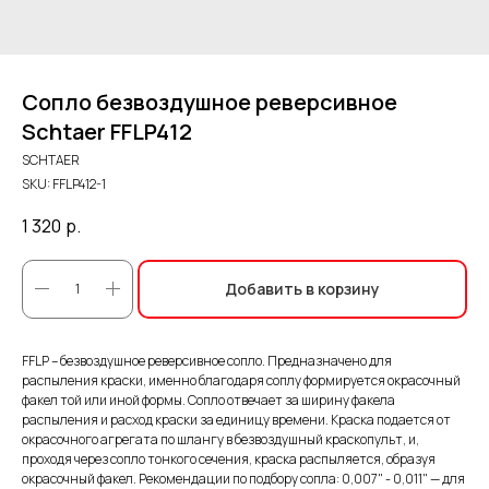
Сопло безвоздушное реверсивное
Schtaer FFLP412
SCHTAER
SKU:
FFLP412-1
1 320
р.
Добавить в корзину
FFLP – безвоздушное реверсивное сопло. Предназначено для
распыления краски, именно благодаря соплу формируется окрасочный
факел той или иной формы. Сопло отвечает за ширину факела
распыления и расход краски за единицу времени. Краска подается от
окрасочного агрегата по шлангу в безвоздушный краскопульт, и,
проходя через сопло тонкого сечения, краска распыляется, образуя
окрасочный факел. Рекомендации по подбору сопла: 0,007" - 0,011" — для