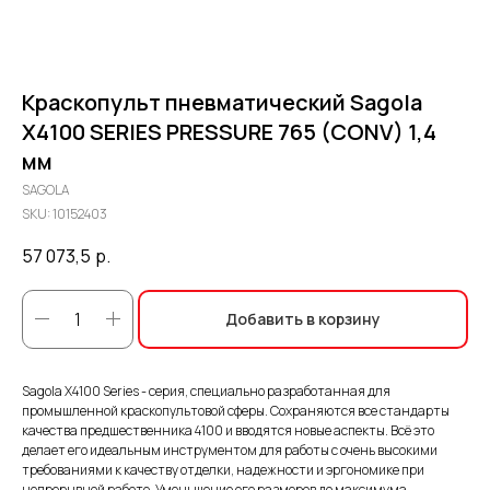
Краскопульт пневматический Sagola
X4100 SERIES PRESSURE 765 (CONV) 1,4
мм
SAGOLA
SKU:
10152403
57 073,5
р.
Добавить в корзину
Sagola X4100 Series - серия, специально разработанная для
промышленной краскопультовой сферы. Сохраняются все стандарты
качества предшественника 4100 и вводятся новые аспекты. Всё это
делает его идеальным инструментом для работы с очень высокими
требованиями к качеству отделки, надежности и эргономике при
непрерывной работе. Уменьшение его размеров до максимума