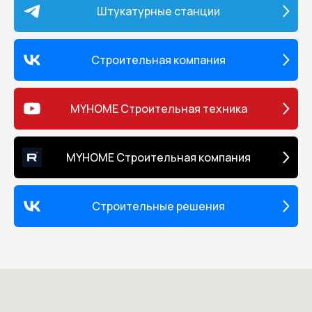
вязкости, которые можно рас
Штукатурные станции
помощью безвоздушного
краскопульта; • возможность
присоединения до 3 безвозд
краскопультов; • максималь
Строительная компания
длина шланга - 90 метров.
Комплектация: • окрасочный
на двухколесной тележке; • ш
MYHOME Строительная техника
метров; • безвоздушный крас
• поворотное реверсивное соп
соплодержателем; • масло д
поршневого насоса; • инстру
MYHOME Строительная компания
эксплуатации на русском язы
Гарантия Все окрасочное
оборудование YOKIJI проверя
вручную на заводе-изготовит
Строительные решения
все окрасочное оборудование
предоставляется гарантия н
отсутствие заводского брака 
месяцев. Обеспечивается
гарантийный и послегарант
ремонт, а также поставка за
частей и комплектующих.