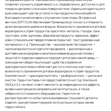
позволяет улучшить управляемость и, следовательно, доступность для
покраски деталей с сложными поверхностями. Идеальная адаптация к
руке уменьшает чувство усталости при продолжительной работе
благодаря снижению веса и улучшению точек опоры. Встроенный
вентиль SOFT FLOW обеспечивает более высокую точность и плавность
даже при высоком давлении воздуха. Возможность применения для всех
видов красок и спрей-продуктов: красители, металлы, глазури, лаки,
грунтовки, клеи, адгезивы, абразивные продукты, керамика, эффект
ковки (специальное твердосплавное покрытие), текстурированные
материалы и т.д. Преимущества: • высокое качество покрытия; •
наличие высокоточного регулятора факела; • высокопрочные и
долговечные анодированные алюминиевые воздушные головы с
защитой от коррозии идеально подходят для агрессивной среды; •
уменьшение габаритов улучшает удобство управления
краскораспылителем и облегчает доступ к сложным участкам; •
возможность применения для всех видов красок и спрей-продуктов.
Комплектация: • краскораспылитель; • разборный ключ; • щетка для
очистки. Гарантия Гарантия предоставляется на 1 год. Компания
SAGOLA S.A. не несет ответственности за повреждения или дефекты,
вызванные в процессе неправильной эксплуатации, а также
небрежного отношения к оборудованию. Гарантия не
распространяется на быстроизнашиваемые (трущиеся) детали и
изделия, срок регламентируемой эксплуатации которых менее
гарантийного.