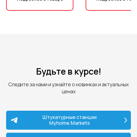
низкой вязкости: красок, эма
шпаклевок, огнезащитных,
гидроизоляционных,
антикоррозийных и
цинконаполненных составов,
грунтовок. Аппарат использу
стройплощадка при отделке
помещений, зданий и сооруже
также на производствах при 
больших конструкций. Модел
работает от розетки 220B и о
высокой производительностью
Будьте в курсе!
мин); позволяет присоединят
малярных постов и подавать
материал на высоту до 90 ме
Следите за нами и узнайте о новинках и актуальных
Преимущества модели: •
ценах
присоединяется к обычной ро
220V/50Hz; • эффективно раб
больших объемах и с вязкими 
пастообразными составами; 
простота и надежность
Штукатурные станции
гидропоршневого насоса обе
Myhome.Markets
долговечность; • универсаль
подходит для лакокрасочных
материалов с разной степен