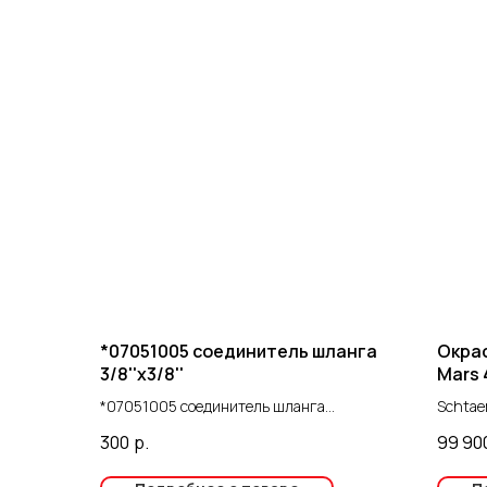
*07051005 соединитель шланга
Окрас
3/8''x3/8''
Mars 
*07051005 соединитель шланга
Schtae
3/8''x3/8''
окрасо
300
р.
99 90
предна
окраск