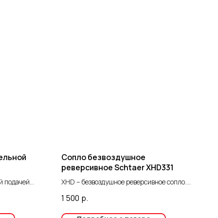
тельной
Сопло безвоздушное
реверсивное Schtaer XHD331
й подачей
XHD – безвоздушное реверсивное сопло.
Предназначено для распыления краски,
1 500
р.
именно благодаря соплу формируется
окрасочный факел той или иной формы.