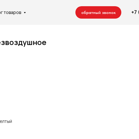
+7
ог товаров
обратный звонок
езвоздушное
 компании
Отделочные работы
Сотрудничество
Контакты
Ремонт квартир
Строительство домов
желтый