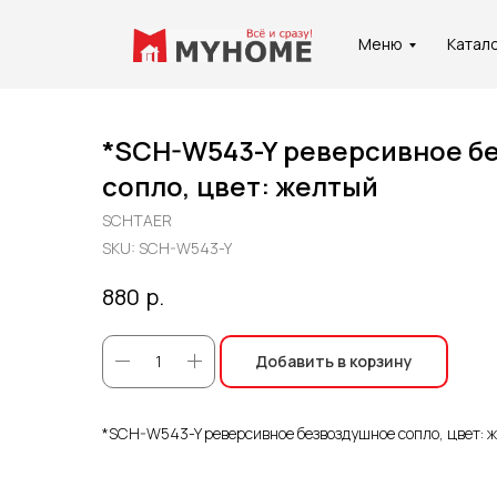
Меню
Катал
*SCH-W543-Y реверсивное б
сопло, цвет: желтый
SCHTAER
Услуги
О
SKU:
SCH-W543-Y
р.
880
Добавить в корзину
*SCH-W543-Y реверсивное безвоздушное сопло, цвет: 