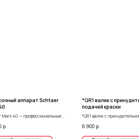
очный аппарат Schtaer
*QR1 валик с принуди
40
подачей краски
r Mars 40 — профессиональный
*QR1 валик с принудительно
чный аппарат высокого давления,
краски
0
р.
6 900
р.
значенный для качественной
и различных поверхностей