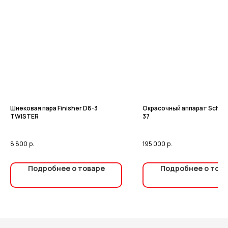
Шнeкoвaя парa Finishеr D6-3
Окрасочный аппарат Schtae
TWISТЕR
37
8 800
р.
195 000
р.
Подробнее о товаре
Подробнее о тов