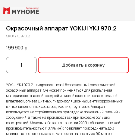
Окрасочный аппарат YOKIJI YKJ 970.2
SKU:
YKJ970.2
199 900
р.
Добавить в корзину
YOKIJI YKJ 970.2 – гидропоршневой безвоздушный электрический
окрасочный аппарат. Он может применяться для распыления
материалов с высокой, средней и низкой вязкости: красок, эмалей,
шпаклевок, огнезащитных, гидроизоляционных, антикоррозийных и
цинконаполненных составов, мастик, грунтовок. Аппарат
используется на стройплощадка при отделке помещений, зданий и
сооружений, а также на производствах при покраске больших
конструкций. Модель работает от розетки 220B и обладает высокой
производительностью (10 л/мин); позволяет присоединять до 3
малярных постов и подавать материал на высоту до 90 метров.