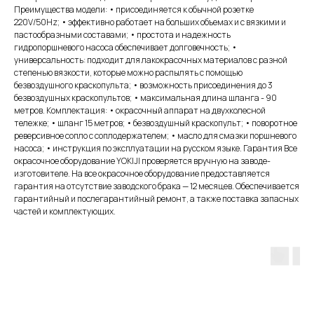
Преимущества модели: • присоединяется к обычной розетке
220V/50Hz; • эффективно работает на больших объемах и с вязкими и
пастообразными составами; • простота и надежность
гидропоршневого насоса обеспечивает долговечность; •
универсальность: подходит для лакокрасочных материалов с разной
степенью вязкости, которые можно распылять с помощью
безвоздушного краскопульта; • возможность присоединения до 3
безвоздушных краскопультов; • максимальная длина шланга - 90
метров. Комплектация: • окрасочный аппарат на двухколесной
тележке; • шланг 15 метров; • безвоздушный краскопульт; • поворотное
реверсивное сопло с соплодержателем; • масло для смазки поршневого
насоса; • инструкция по эксплуатации на русском языке. Гарантия Все
окрасочное оборудование YOKIJI проверяется вручную на заводе-
изготовителе. На все окрасочное оборудование предоставляется
гарантия на отсутствие заводского брака — 12 месяцев. Обеспечивается
гарантийный и послегарантийный ремонт, а также поставка запасных
частей и комплектующих.