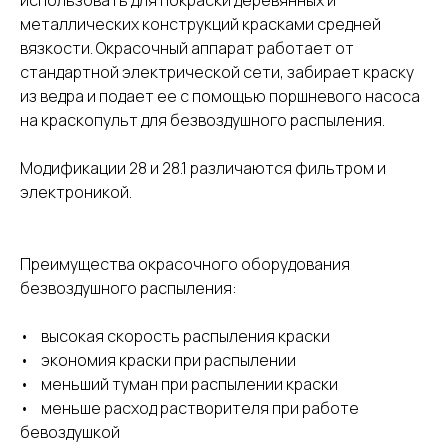
металлических конструкций красками средней
вязкости. Окрасочный аппарат работает от
стандартной электрической сети, забирает краску
из ведра и подает ее с помощью поршневого насоса
на краскопульт для безвоздушного распыления.
Модификации 28 и 28.1 различаются фильтром и
электроникой.
Преимущества окрасочного оборудования
безвоздушного распыления:
• высокая скорость распыления краски
• экономия краски при распылении
• меньший туман при распылении краски
• меньше расход растворителя при работе
бевоздушкой