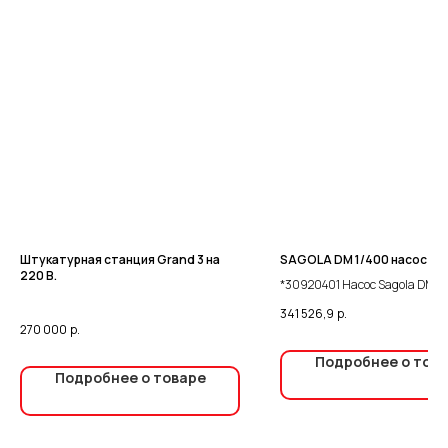
Штукатурная станция Grand 3 на
SAGOLA DM 1/400 насос на
220 В.
*30920401 Насос Sagola DM 1
комплект на тележке
341 526,9
р.
270 000
р.
Подробнее о тов
Подробнее о товаре