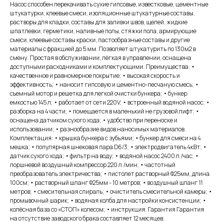
Насос способен перекачивать сухие гипсовые, известковые, цементные
штукатурки, клеевые смеси, изоляционные штукатурные составы,
растворы для кладки, составы для заливки швов, щелей, жидкие
шпатлевки, герметики, наливные полы, стяжки пола, армирующие
смеси, клеевые составы краски, пастообразные составы и другие
материалы с фракцией до 5 мм. Позволяет штукатурить по 130м2 в
смену. Простая в обслуживании, лёгкая в управлении, оснащена
доступными расходниками и комплектующими. Преимущества: •
качественное и равномерное покрытие; • высокая скорость и
эффективность; • наносит гипсовую и цементно-песчаную смесь; •
съемный мотор и решетка для легкой очистки бункера; • бункер
емкостью 145 л; • работает от сети 220V; • встроенный водяной насос; •
разборка на 4 части; • помещается в маленький не грузовой лифт; •
оснащена датчиком сухого хода; • удобство при переноске и
использовании; • разнообразие видов наносимых материалов.
Комплектация: • крышка бункера с зубьями; • бункер для смеси на 4
мешка; • популярная шнековая пара D6/3; • электродвигатель 4кВт; •
датчик сухого хода; • фильтр на воду; • водяной насос 2400 л./час; •
поршневой воздушный компрессор 220 л./мин; • частотный
преобразователь электричества; • пистолет растворный Ф25мм, длина
100см; • растворный шланг Ф25мм - 10 метров; • воздушный шланг 11
метров; • смесительная спираль; • очиститель смесительной камеры; •
промывочный шарик; • водяная колба для настройки консистенции; •
колёсная база со «СТОП» колесом; • инструкция. Гарантия Гарантия
на отсутствие заводского брака составляет 12 месяцев.