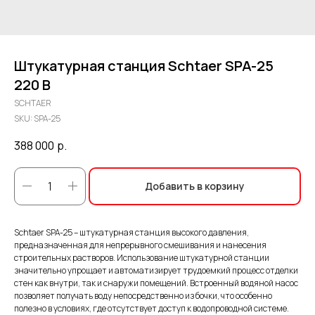
Штукатурная станция Schtaer SPA-25
220 В
SCHTAER
SKU:
SPA-25
388 000
р.
Добавить в корзину
Schtaer SPA-25 – штукатурная станция высокого давления,
предназначенная для непрерывного смешивания и нанесения
строительных растворов. Использование штукатурной станции
значительно упрощает и автоматизирует трудоемкий процесс отделки
стен как внутри, так и снаружи помещений. Встроенный водяной насос
позволяет получать воду непосредственно из бочки, что особенно
полезно в условиях, где отсутствует доступ к водопроводной системе.