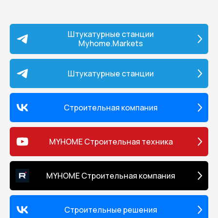
постоянное поддержание
оптимального уровня рабоче
давления обеспечивает равн
нанесение материала без под
Штукатурные станции
следов перехода слоев. • удоб
Myhome.Markets
эксплуатации обеспечиваетс
небольшим весом всего 33 кг,
позволяющим легко перемещ
аппарат даже одному человек
Штукатурные станции
встроенный фильтр надежно
защищает систему подачи от
загрязнений и продлевает ср
службы аппарата. • возможн
Строительная компания
при температурах окружающ
воздуха от +10 °C • безвозду
технология распыления созд
MYHOME Строительная техника
однородное покрытие, мини
образование брызг и пыли. •
безвоздушная система обесп
экономию краски до 30% по
MYHOME Строительная компания
сравнению с традиционным
методами окраски. • подклю
стандартного шланга диамет
дюйма делает возможным
Строительные решения
использование стандартных