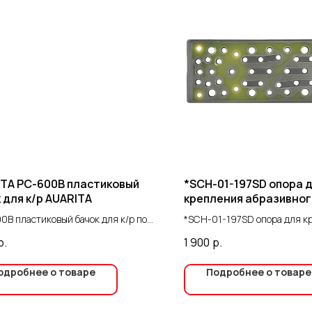
TA PC-600B пластиковый
*SCH-01-197SD опора 
 для к/р AUARITA
крепления абразивног
материала для SCH-01
0B пластиковый бачок для к/р под
*SCH-01-197SD опора для к
2.5
 Italco
абразивного материала для
р.
1 900
р.
70-2.5
одробнее о товаре
Подробнее о товаре