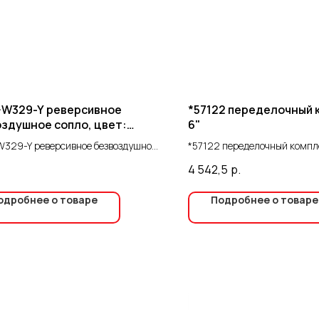
-W329-Y реверсивное
*57122 переделочный 
здушное сопло, цвет:
6"
ый
329-Y реверсивное безвоздушное
*57122 переделочный компл
 цвет: желтый
4 542,5
р.
одробнее о товаре
Подробнее о товаре