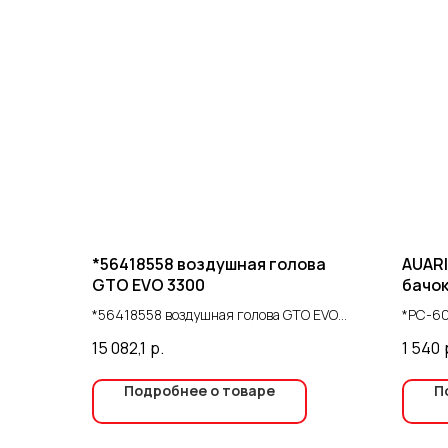
*56418558 воздушная голова
AUARI
GTO EVO 3300
бачок
*56418558 воздушная голова GTO EVO
*PC-60
3300
Auarita
15 082,1
р.
1 540
Подробнее о товаре
П