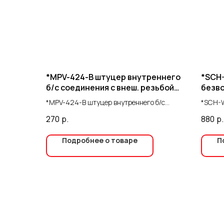
*MPV-424-B штуцер внутреннего
*SCH
б/с соединения с внеш. резьбой
безво
1/4"
желт
*MPV-424-B штуцер внутреннего б/с
*SCH-W
соединения с внеш. резьбой 1/4"
сопло,
270
р.
880
р.
Подробнее о товаре
П