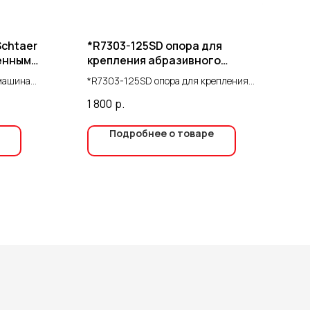
chtaer
*R7303-125SD опора для
енным
крепления абразивного
материала для R7303-125
машина
*R7303-125SD опора для крепления
er — это
абразивного материала для R7303-125
1 800
р.
ание,
го нанесения
Подробнее о товаре
ных
снащена
о
боту и
ь.
 двигателя:
ежную работу
 -
7 бар —
ылять
ти. -
ьность: 2,8