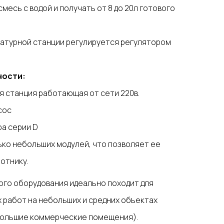
есь с водой и получать от 8 до 20л готового
атурной станции регулируется регулятором
ности:
я станция работающая от сети 220в.
сос
ра серии D
ько небольших модулей, что позволяет ее
отнику.
ого оборудования идеально походит для
 работ на небольших и средних объектах
ебольшие коммерческие помещения).