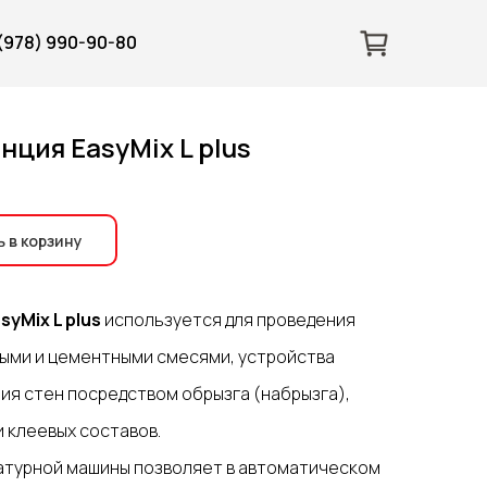
 (978) 990-90-80
нция EasyMix L plus
 в корзину
yMix L plus
используется для проведения
выми и цементными смесями, устройства
ния стен посредством обрызга (набрызга),
 клеевых составов.
атурной машины позволяет в автоматическом