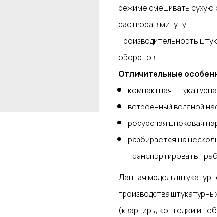
режиме смешивать сухую см
раствора в минуту.
Производительность штук
оборотов.
Отличительные особен
компактная штукатурна
встроенный водяной на
ресурсная шнековая па
разбирается на нескол
транспортировать 1 раб
Данная модель штукатурн
производства штукатурных
(квартиры, коттеджи и н