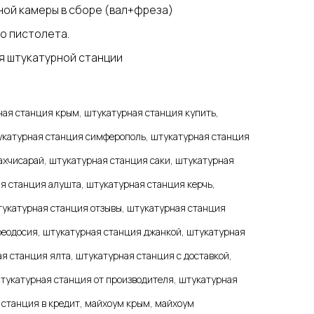
ой камеры в сборе (вал+фреза)
о пистолета.
я штукатурной станции
ная станция крым, штукатурная станция купить,
укатурная станция симферополь, штукатурная станция
ахчисарай, штукатурная станция саки, штукатурная
я станция алушта, штукатурная станция керчь,
тукатурная станция отзывы, штукатурная станция
феодосия, штукатурная станция джанкой, штукатурная
я станция ялта, штукатурная станция с доставкой,
штукатурная станция от производителя, штукатурная
 станция в кредит, майхоум крым, майхоум