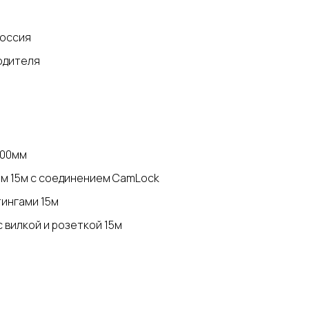
оссия
водителя
600мм
мм 15м с соединением СаmLосk
тингами 15м
 вилкой и розеткой 15м