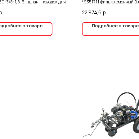
0-3/8-1,8-B - шланг поводок для
*9351711 фильтр сменный 0.
чного аппарата безвоздушного
DVFR-2 Lite
р.
22 974,6
р.
ения. Ставится между толстым
м для вязких красок и
одробнее о товаре
Подробнее о товаре
пультом, предназначен для
ва вращения краскопульта при
ке. Шланг сделан с полиамидным
ником, на концах шланга
динительные ниппели для
чивания шланга. Для
вращения перетирания шлангов в
 стыка с концевыми
ительными ниппелями на шлангах
пружины. Присоединительная
на шланге 3/8", длина 1,8 метров,
обходимости шлангов большей
 шланги можно скручивать между
 Шланг работает на давлениях до
р, больше данного давления на
подавать не рекомендуется.
щества: • выдерживает долгую
ывную работу; • шланги стоики к