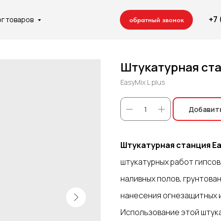
+7
ог товаров
обратный звонок
Штукатурная ста
EasyMix L plus
 компании
Отделочные работы
Сотрудничество
Контакты
Добавить
Штукатурная станция Eas
Ремонт квартир
Строительство домов
штукатурных работ гипсо
наливных полов, грунтова
нанесения огнезащитных и
Использование этой штук