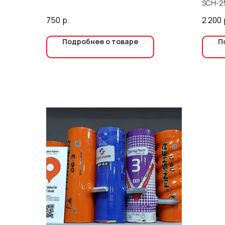
SCH-25
окрасо
750
р.
2 200
распыл
шланго
Подробнее о товаре
П
краско
удобст
покрас
сердеч
присое
прикру
предот
местах
соедин
стоят 
резьба 
при не
длины,
собой.
250 ба
шланг 
Преиму
непрер