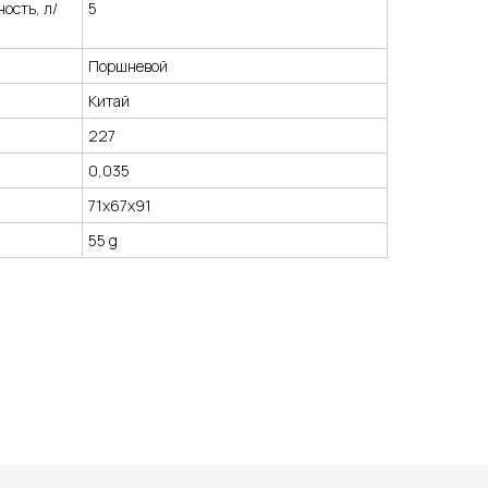
ость, л/
5
Поршневой
Китай
227
0,035
71х67х91
55 g