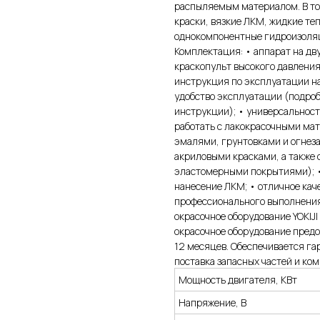
распыляемым материалом. В то
краски, вязкие ЛКМ, жидкие т
однокомпонентные гидроизоля
Комплектация: • аппарат на дв
краскопульт высокого давления
инструкция по эксплуатации на
удобство эксплуатации (подроб
инструкции); • универсальност
работать с лакокрасочными мат
эмалями, грунтовками и огнез
акриловыми красками, а также 
эластомерными покрытиями); •
нанесение ЛКМ; • отличное кач
профессионального выполнения 
окрасочное оборудование YOKIJI
окрасочное оборудование предо
12 месяцев. Обеспечивается га
поставка запасных частей и ко
Мощность двигателя, КВт
Напряжение, В