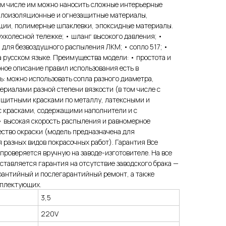
м числе им можно наносить сложные интерьерные
еплоизоляционные и огнезащитные материалы,
ции, полимерные шпаклевки, эпоксидные материалы.
ухколесной тележке; • шланг высокого давления; •
 для безвоздушного распыления ЛКМ; • сопло 517; •
 русском языке. Преимущества модели: • простота и
ное описание правил использования есть в
ь: можно использовать сопла разного диаметра,
ериалами разной степени вязкости (в том числе с
ащитными красками по металлу, латексными и
с красками, содержащими наполнители и с
 высокая скорость распыления и равномерное
ество окраски (модель предназначена для
разных видов покрасочных работ). Гарантия Все
 проверяется вручную на заводе-изготовителе. На все
ставляется гарантия на отсутствие заводского брака —
рантийный и послегарантийный ремонт, а также
мплектующих.
3,5
220V