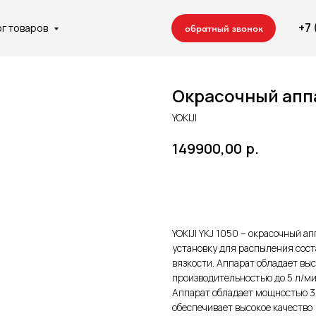
+7
ог товаров
обратный звонок
Окрасочный аппа
YOKIJI
р.
149900,00
 компании
Отделочные работы
Сотрудничество
Контакты
Добавить в корзину
Ремонт квартир
Строительство домов
YOKIJI YKJ 1050 – окрасочный 
установку для распыления соста
вязкости. Аппарат обладает вы
производительностью до 5 л/ми
Аппарат обладает мощностью 3,
обеспечивает высокое качеств