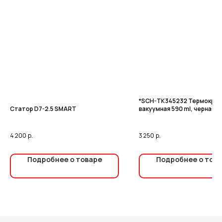
*SCH-TK345232 Термокруж
Статор D7-2.5 SMART
вакуумная 590 ml, черная, с
нанесением фирменного л
SCHTAER
4 200
р.
3 250
р.
Подробнее о товаре
Подробнее о тов