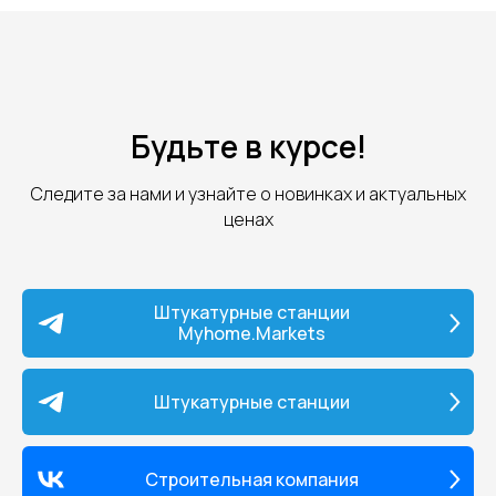
позволяет более качественно 
осуществлять полировку. Кно
фиксации рабочего процесса
значительно упрощает полир
Преимущества: • высокое кач
выполнения операций; • рабо
Будьте в курсе!
провода; • встроенный контр
заряда батареи; • удобный хв
кнопка фиксации рабочего пр
Следите за нами и узнайте о новинках и актуальных
длительный срок эксплуатац
Комплектация: • полироваль
ценах
машинка; • опора 125 мм; • 2
аккумулятора; • зарядное ус
• инструкция. Гарантия
Официальная гарантия — 12 
Штукатурные станции
Сервис, обслуживание, постав
Myhome.Markets
цены на оригинальные запа
части и комплектующие, га
и послегарантийный ремонт.
Штукатурные станции
Строительная компания