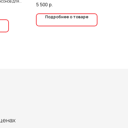
нсонов для
посторонних
5 500
р.
ивать чистоту
Подробнее о товаре
 ценах