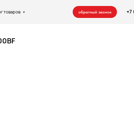
+7
ог товаров
обратный звонок
00BF
 компании
Отделочные работы
Сотрудничество
Контакты
Ремонт квартир
Строительство домов