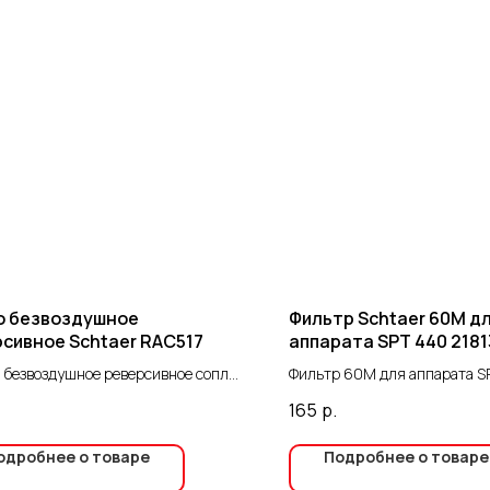
о безвоздушное
Фильтр Schtaer 60М д
сивное Schtaer RAC517
аппарата SPT 440 2181
 безвоздушное реверсивное сопло.
Фильтр 60М для аппарата S
значено для распыления краски,
Предназначен для финишной
165
р.
 благодаря соплу формируется
краски. Он играет важную ро
чный факел той или иной формы.
поддержании качества нане
одробнее о товаре
Подробнее о товаре
отвечает за ширину факела
на поверхность, предотвра
ения и расход краски за единицу
пыли, крупных частиц и дру