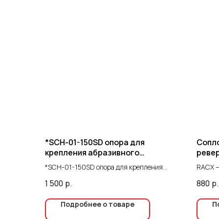
*SCH-01-150SD опора для
Сопл
крепления абразивного
ревер
материала для SCH-01-150
*SCH-01-150SD опора для крепления
RACX –
абразивного материала для SCH-01-150
Предна
1 500
р.
880
р.
именно
окрасо
Подробнее о товаре
П
Сопло 
распыл