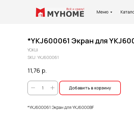
Меню
Катал
*YKJ600061 Экран для YKJ60
YOKIJI
SKU:
YKJ600061
Услуги
О
р.
11,76
Добавить в корзину
*YKJ600061 Экран для YKJ6000BF