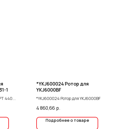
ля
*YKJ600024 Ротор для
31-1
YKJ6000BF
PT 440.
*YKJ600024 Ротор для YKJ6000BF
 очистки
4 860,66
р.
ль в
сения краски
Подробнее о товаре
щая попадание
гих