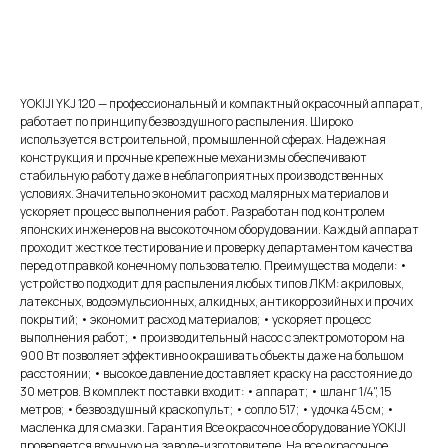
Добавить в корзину
YOKIJI YKJ 120 — профессиональный и компактный окрасочный аппарат,
работает по принципу безвоздушного распыления. Широко
используется в строительной, промышленной сферах. Надежная
конструкция и прочные крепежные механизмы обеспечивают
стабильную работу даже в неблагоприятных производственных
условиях. Значительно экономит расход малярных материалов и
ускоряет процесс выполнения работ. Разработан под контролем
японских инженеров на высокоточном оборудовании. Каждый аппарат
проходит жесткое тестирование и проверку департаментом качества
перед отправкой конечному пользователю. Преимущества модели: •
устройство подходит для распыления любых типов ЛКМ: акриловых,
латексных, водоэмульсионных, алкидных, антикоррозийных и прочих
покрытий; • экономит расход материалов; • ускоряет процесс
выполнения работ; • производительный насос с электромотором на
900 Вт позволяет эффективно окрашивать объекты даже на большом
расстоянии; • высокое давление доставляет краску на расстояние до
30 метров. В комплект поставки входит: • аппарат; • шланг 1/4", 15
метров; • безвоздушный краскопульт; • сопло 517; • удочка 45 см; •
масленка для смазки. Гарантия Все окрасочное оборудование YOKIJI
проверяется вручную на заводе-изготовителе. На все окрасочное