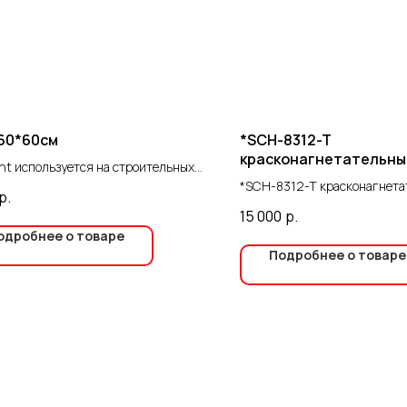
 60*60см
*SCH-8312-T
красконагнетательны
nt используется на строительных
SCHTAER, 10 л
х и в быту.
*SCH-8312-T красконагнета
р.
SCHTAER, 10 л
15 000
р.
одробнее о товаре
Подробнее о товаре