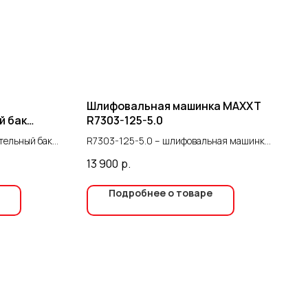
Шлифовальная машинка MAXXT
й бак
R7303-125-5.0
тельный бак
R7303-125-5.0 – шлифовальная машинка
с тарелкой 125 мм и магнитным
13 900
р.
тормозом. Применяется для обработки,
полировки и шлифовки поверхностей
Подробнее о товаре
различных материалов. Подходит для
строительных работ, деревообработки,
авторемонта и металлообработки.
Машинка оснащена бесщеточным
двигателем, который отличается
долговечностью, уменьшенной
вибрацией и пониженным
энергопотреблением. Конструкция