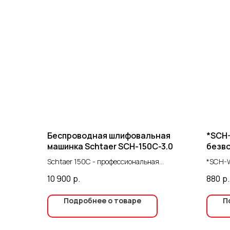
Беспроводная шлифовальная
*SCH
машинка Schtaer SCH-150C-3.0
безво
желт
Schtaer 150С - профессиональная
*SCH-W
эксцентриковая аккумуляторная
сопло,
10 900
р.
880
р.
шлифмашинка для эффективного
шлифования различных поверхностей.
Подробнее о товаре
П
Инструмент предназначен для шлифовки
древесины, пластмасс, композитных
материалов, красок/лака, грунтовки и