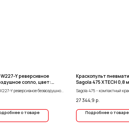
-W227-Y реверсивное
Краскопульт пневмати
здушное сопло, цвет:
Sagola 475 XTECH 0,8 
ый
227-Y реверсивное безвоздушное
Sagola 475 - компактный кра
 цвет: желтый
который благодаря своему 
27 344,9
р.
размеру идеально подходит
растушевки, покраски мелки
одробнее о товаре
Подробнее о товаре
небольшой ретуши, заплаток
Краскораспылитель идеален
с ограниченным доступом, г