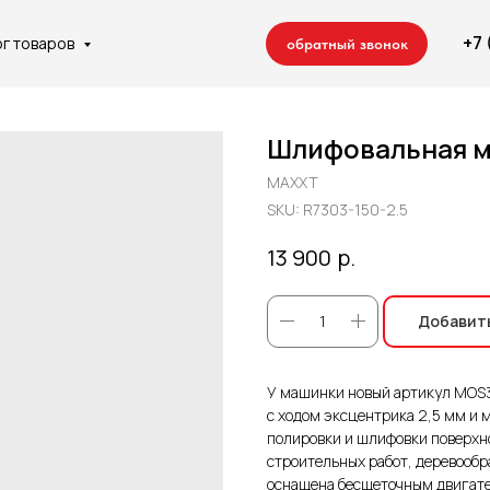
+7
ог товаров
обратный звонок
Шлифовальная м
MAXXT
SKU:
R7303-150-2.5
 компании
Отделочные работы
Сотрудничество
Контакты
р.
13 900
Добавить
Ремонт квартир
Строительство домов
У машинки новый артикул MOS
с ходом эксцентрика 2,5 мм и
полировки и шлифовки поверхн
строительных работ, деревообр
оснащена бесщеточным двигате