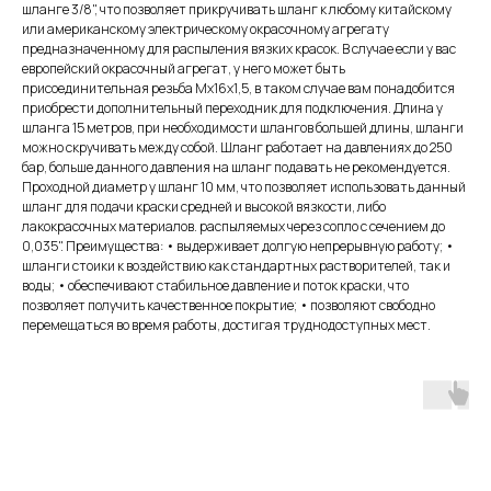
шланге 3/8", что позволяет прикручивать шланг к любому китайскому
или американскому электрическому окрасочному агрегату
предназначенному для распыления вязких красок. В случае если у вас
европейский окрасочный агрегат, у него может быть
присоединительная резьба Мх16х1,5, в таком случае вам понадобится
приобрести дополнительный переходник для подключения. Длина у
шланга 15 метров, при необходимости шлангов большей длины, шланги
можно скручивать между собой. Шланг работает на давлениях до 250
бар, больше данного давления на шланг подавать не рекомендуется.
Проходной диаметр у шланг 10 мм, что позволяет использовать данный
шланг для подачи краски средней и высокой вязкости, либо
лакокрасочных материалов. распыляемых через сопло с сечением до
0,035". Преимущества: • выдерживает долгую непрерывную работу; •
шланги стоики к воздействию как стандартных растворителей, так и
воды; • обеспечивают стабильное давление и поток краски, что
позволяет получить качественное покрытие; • позволяют свободно
перемещаться во время работы, достигая труднодоступных мест.