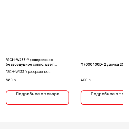
*SCH-W433-Y реверсивное
безвоздушное сопло, цвет:
*17000400D-2 удочка 20 см,
желтый
*SCH-W433-Y реверсивное
безвоздушное сопло, цвет: желтый
880
р.
400
р.
Подробнее о товаре
Подробнее о тов