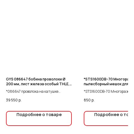
GYS 086647 бобина проволоки Ø
*STS1600DB-70 Многораз
200 мм, лист железа особый THLE,
пылесборный мешок для б
CUSI3, Ø 0,8, 5 кг
части Schtaer TS1600
*086647 проволока на катушке
*STS1600DB-70 Многоразовы
медная диам.0,8мм THILE CUSI3
пылесборный мешок для боков
39 550
р.
850
р.
Schtaer TS1600
Подробнее о товаре
Подробнее о тов