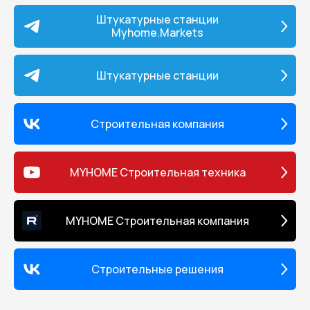
водоэмульсионные краски, латексные
Преимущества: • качественн
Штукатурные станции
краски, масленые краски и другие.
равномерное покрытие; • вы
Myhome.Markets
Преимущества: • обеспечивает
скорость и эффективность; •
качественное и равномерное
мотор и решетка для легкой о
покрытие; • защищает оборудование
бункера; • бункер емкостью 14
от попадание посторонних частиц; •
удобство при переноске и
Штукатурные станции
помогает поддерживать чистоту
использовании; • разнообраз
рабочего помещения.
наносимых материалов.
Комплектация: • насос на те
бункером; • компрессор для в
Строительная компания
шланг растворный 10 м; • шл
воздушный 10 м; • пистолет д
подачи материала. Гарантия
Гарантия на отсутствие заво
MYHOME Строительная техника
брака составляет 12 месяцев.
Осуществляется гарантийны
послегарантийный ремонт, п
MYHOME Строительная компания
запасных частей и комплект
Строительные решения