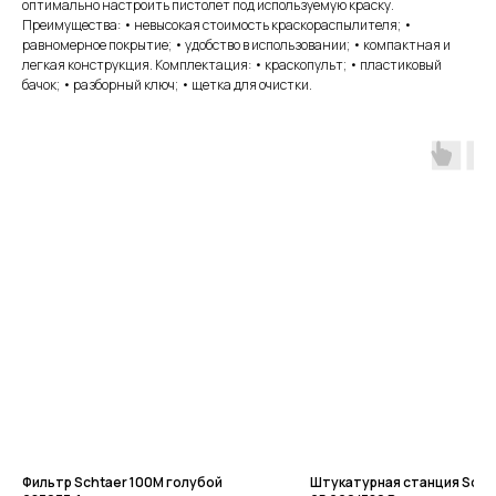
оптимально настроить пистолет под используемую краску.
Преимущества: • невысокая стоимость краскораспылителя; •
равномерное покрытие; • удобство в использовании; • компактная и
легкая конструкция. Комплектация: • краскопульт; • пластиковый
бачок; • разборный ключ; • щетка для очистки.
Фильтр Schtaer 100М голубой
Штукатурная станция Scht