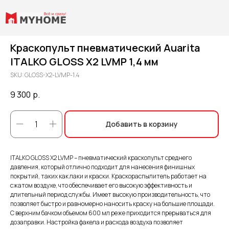
Краскопульт пневматический Auarita
ITALKO GLOSS X2 LVMP 1,4 мм
SKU:
GLOSS-X2-LVMP-1.4
9 300
р.
Добавить в корзину
ITALKO GLOSS X2 LVMP – пневматический краскопульт среднего
давления, который отлично подходит для нанесения финишных
покрытий, таких как лаки и краски. Краскораспылитель работает на
сжатом воздухе, что обеспечивает его высокую эффективность и
длительный период службы. Имеет высокую производительность, что
позволяет быстро и равномерно наносить краску на большие площади.
С верхним бачком объемом 600 мл реже приходится прерываться для
дозаправки. Настройка факела и расхода воздуха позволяет