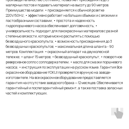
малярных постов и подавать материал на высоту до 90 метров.
Преимущества модели: • присоединяется к обычной розетке
220V/50Hz; • эффективно работает на больших объемах и с вязкими и
пастообразными составами; • простота и надежность
гидропоршневого насоса обеспечивает долговечность; •
универсальность: подходит для лакокрасочных материалов с разной
степенью вязкости, которые можно распылять с помощью
безвоздушного краскопульта; • возможность присоединения до 3
безвоздушных краскопультов; • максимальная длина шланга - 90
метров. Комплектация: • окрасочный аппарат на двухколесной
тележке; • шланг 15 метров; • безвоздушный краскопульт; • поворотное
реверсивное сопло с соплодержателем; • масло для смазки поршневого
насоса; • инструкция по эксплуатации на русском языке. Гарантия Все
окрасочное оборудование YOKIJI проверяется вручную на заводе-
изготовителе. На все окрасочное оборудование предоставляется
гарантия на отсутствие заводского брака — 12 месяцев. Обеспечивается
гарантийный и послегарантийный ремонт, а также поставка запасных
частей и комплектующих.