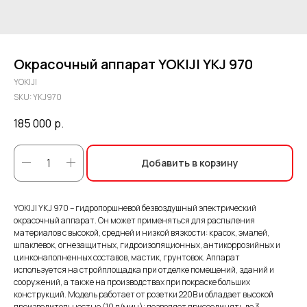
Окрасочный аппарат YOKIJI YKJ 970
YOKIJI
SKU:
YKJ970
185 000
р.
Добавить в корзину
YOKIJI YKJ 970 – гидропоршневой безвоздушный электрический
окрасочный аппарат. Он может применяться для распыления
материалов с высокой, средней и низкой вязкости: красок, эмалей,
шпаклевок, огнезащитных, гидроизоляционных, антикоррозийных и
цинконаполненных составов, мастик, грунтовок. Аппарат
используется на стройплощадка при отделке помещений, зданий и
сооружений, а также на производствах при покраске больших
конструкций. Модель работает от розетки 220B и обладает высокой
производительностью (10 л/мин); позволяет присоединять до 3