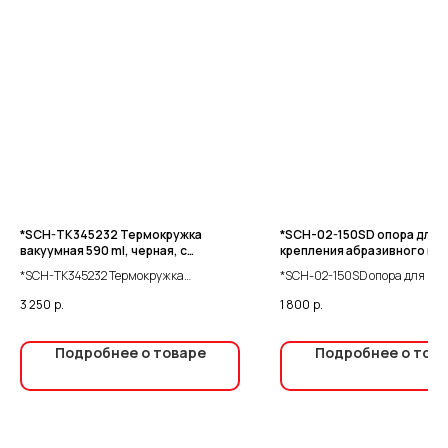
*SCH-TK345232 Термокружка
*SCH-02-150SD опора для
вакуумная 590 ml, черная, с
крепления абразивного ма
нанесением фирменного логотипа
для SCH-02-150 (аналог R7
*SCH-TK345232 Термокружка
*SCH-02-150SD опора для кр
SCHTAER
вакуумная 590 ml, черная, с
абразивного материала для 
3 250
р.
1 800
р.
нанесением фирменного логотипа
150 (аналог R7303-150)
SCHTAER
Подробнее о товаре
Подробнее о тов